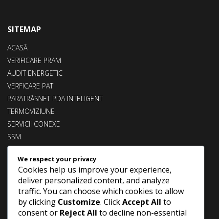
SITEMAP
ACASĂ
VERIFICARE PRAM
AUDIT ENERGETIC
VERFICARE PAT
PARATRĂSNET PDA INTELIGENT
TERMOVIZIUNE
SERVICII CONEXE
SSM
CLIENȚI
We respect your privacy
CONTACT
Cookies help us improve your experience,
UTILIZARE COOKIES
deliver personalized content, and analyze
traffic. You can choose which cookies to allow
Urmărește-ne!
by clicking
Customize
. Click
Accept All
to
consent or
Reject All
to decline non-essential
+40744668061