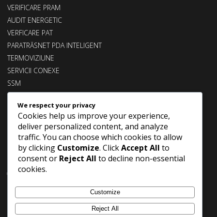
VERIFICARE PRAM
AUDIT ENERGETIC
VERFICARE PAT
PARATRĂSNET PDA INTELIGENT
TERMOVIZIUNE
SERVICII CONEXE
SSM
CLIENȚI
We respect your privacy
CONTACT
Cookies help us improve your experience,
UTILIZARE COOKIES
deliver personalized content, and analyze
traffic. You can choose which cookies to allow
Urmărește-ne!
by clicking
Customize
. Click
Accept All
to
consent or
Reject All
to decline non-essential
+40744668061
cookies.
office@pramromania.ro
Customize
Facebook
Reject All