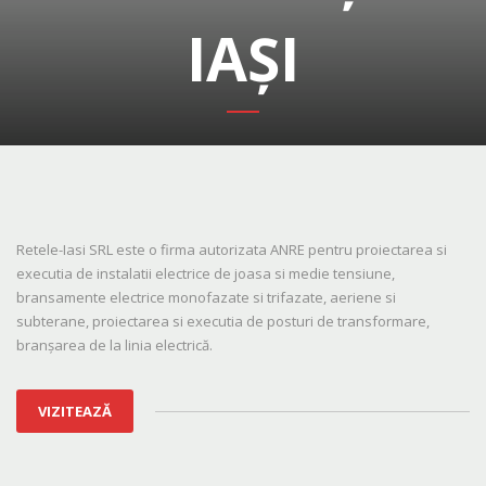
IAȘI
Retele-Iasi SRL este o firma autorizata ANRE pentru proiectarea si
executia de instalatii electrice de joasa si medie tensiune,
bransamente electrice monofazate si trifazate, aeriene si
subterane, proiectarea si executia de posturi de transformare,
branșarea de la linia electrică.
VIZITEAZĂ