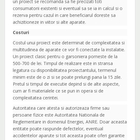
un proiect se recomanda sa fie precizati toti
consumatorii existenti si eventual sa se ia in calcul si o
rezerva pentru cazul in care beneficiarul doreste sa
achizitioneze in viitor si alte aparate.
Costuri
Costul unui proiect este determinat de complexitatea si
multitudinea de aparate ce vor fi conectate la instalatie.
Un proiect clasic pentru o garsoniera porneste de la
500-700 de lei. Timpul de realizare este in stransa
legatura cu disponibilitatea proiectantului, termenul
minim este de o zi si se poate prelungi pana la 15 zile.
Pretul si timpul de executie depind si de alte aspecte,
cum ar fi materialele ce se pun in opera si de
complexitatea cerintei.
Autoritatea care atesta si autorizeaza firme sau
persoane fizice este Autoritatea Nationala de
Reglementare in domeniul Energiei, ANRE. Doar aceasta
entitate poate raspunde defectelor, eventual
accidentelor aparute si tot aceasta poate oferi garantie